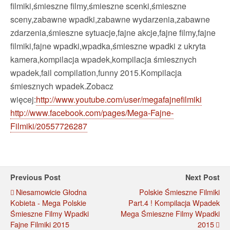
filmiki,śmieszne filmy,śmieszne
scenki,śmieszne
sceny,zabawne wpadki,zabawne wydarzenia,zabawne
zdarzenia,śmieszne sytuacje,fajne akcje,fajne filmy,fajne
filmiki,fajne wpadki,wpadka,śmieszne wpadki z ukryta
kamera,kompilacja wpadek,kompilacja śmiesznych
wpadek,fail compilation,funny 2015.Kompilacja
śmiesznych wpadek.Zobacz
więcej:
http://www.youtube.com/user/megafajnefilmiki
http://www.facebook.com/pages/Mega-Fajne-
Filmiki/20557726287
Previous Post
Next Post
Niesamowicie Głodna
Polskie Śmieszne Filmiki
Kobieta - Mega Polskie
Part.4 ! Kompilacja Wpadek
Śmieszne Filmy Wpadki
Mega Śmieszne Filmy Wpadki
Fajne Filmiki 2015
2015