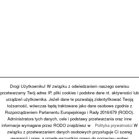
Drogi Użytkowniku! W związku z odwiedzaniem naszego serwisu
przetwarzamy Twój adres IP, pliki cookies i podobne dane nt. aktywności lub
urządzeń użytkownika. Jeżeli dane te pozwalają zidentyfikować Twoją
tożsamość, wówczas będą traktowane jako dane osobowe zgodnie z
Rozporządzeniem Parlamentu Europejskiego i Rady 2016/679 (RODO).
Back to top
Administratora tych danych, cele i podstawy przetwarzania oraz inne
informacje wymagane przez RODO znajdziesz w
Polityka prywatności
W
związku z przetwarzaniem danych osobowych przysługuje Ci szereg
Mobile
Desktop
gwarancji i praw, a przede wszystkim prawo do sprzeciwu wobec