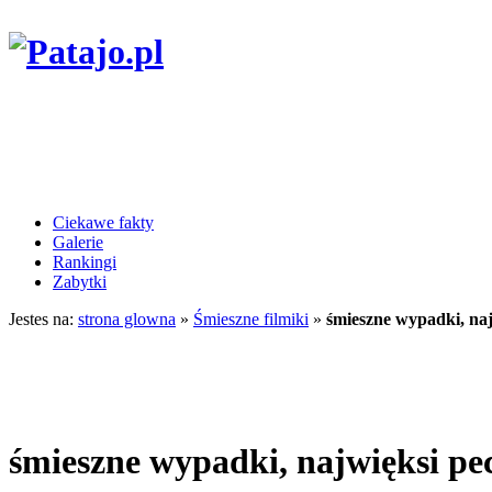
Ciekawe fakty
Galerie
Rankingi
Zabytki
Jestes na:
strona glowna
»
Śmieszne filmiki
»
śmieszne wypadki, na
śmieszne wypadki, najwięksi pe