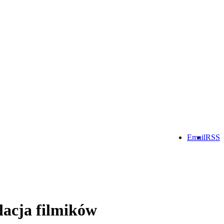
Email
RSS
lacja filmików