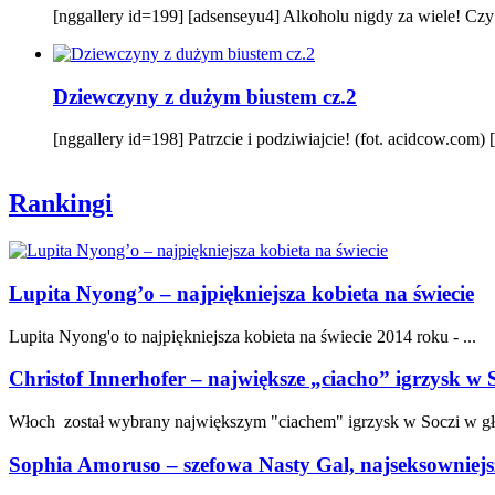
[nggallery id=199] [adsenseyu4] Alkoholu nigdy za wiele! Czy t
Dziewczyny z dużym biustem cz.2
[nggallery id=198] Patrzcie i podziwiajcie! (fot. acidcow.com)
Rankingi
Lupita Nyong’o – najpiękniejsza kobieta na świecie
Lupita Nyong'o to najpiękniejsza kobieta na świecie 2014 roku - ...
Christof Innerhofer – największe „ciacho” igrzysk w 
Włoch został wybrany największym "ciachem" igrzysk w Soczi w gł
Sophia Amoruso – szefowa Nasty Gal, najseksowniejs