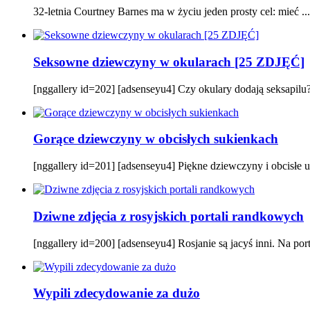
32-letnia Courtney Barnes ma w życiu jeden prosty cel: mieć ...
Seksowne dziewczyny w okularach [25 ZDJĘĆ]
[nggallery id=202] [adsenseyu4] Czy okulary dodają seksapilu? P
Gorące dziewczyny w obcisłych sukienkach
[nggallery id=201] [adsenseyu4] Piękne dziewczyny i obcisłe ub
Dziwne zdjęcia z rosyjskich portali randkowych
[nggallery id=200] [adsenseyu4] Rosjanie są jacyś inni. Na por
Wypili zdecydowanie za dużo