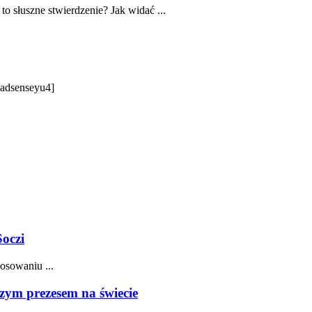
o słuszne stwierdzenie? Jak widać ...
 [adsenseyu4]
Soczi
osowaniu ...
zym prezesem na świecie