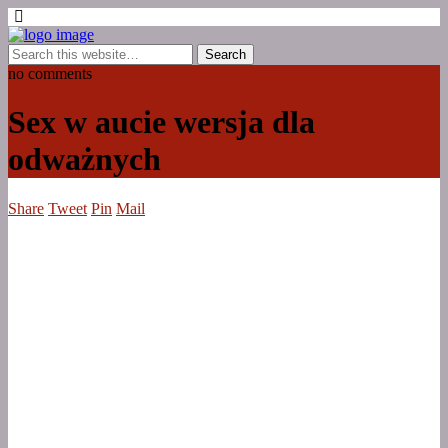
no comments
Sex w aucie wersja dla
odważnych
Share
Tweet
Pin
Mail