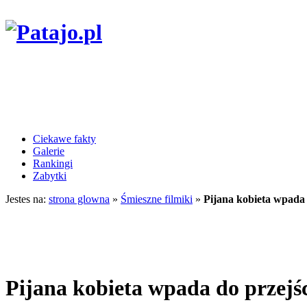
Ciekawe fakty
Galerie
Rankingi
Zabytki
Jestes na:
strona glowna
»
Śmieszne filmiki
»
Pijana kobieta wpada
Pijana kobieta wpada do przej