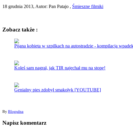
18 grudnia 2013, Autor: Pan Patajo ,
Śmieszne filmiki
Zobacz także :
Pijana kobieta w szpilkach na autostradzie - kompilacja wpad
Koleś sam nagrał, jak TIR najechał mu na stopę!
Genialny pies zdobył smakołyk [YOUTUBE]
By
Blogsdna
Napisz komentarz