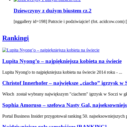
Dziewczyny z dużym biustem cz.2
[nggallery id=198] Patrzcie i podziwiajcie! (fot. acidcow.com)
Rankingi
Lupita Nyong’o – najpiękniejsza kobieta na świecie
Lupita Nyong'o to najpiękniejsza kobieta na świecie 2014 roku - ...
Christof Innerhofer – największe „ciacho” igrzysk w 
Włoch został wybrany największym "ciachem" igrzysk w Soczi w gł
Sophia Amoruso – szefowa Nasty Gal, najseksowniejs
Portal Business Insider przygotował ranking 50. najseksowniejszych 
Najdziwniejsze gole samobójcze [RANKING]