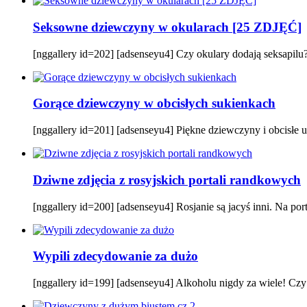
Seksowne dziewczyny w okularach [25 ZDJĘĆ]
[nggallery id=202] [adsenseyu4] Czy okulary dodają seksapilu? P
Gorące dziewczyny w obcisłych sukienkach
[nggallery id=201] [adsenseyu4] Piękne dziewczyny i obcisłe ub
Dziwne zdjęcia z rosyjskich portali randkowych
[nggallery id=200] [adsenseyu4] Rosjanie są jacyś inni. Na por
Wypili zdecydowanie za dużo
[nggallery id=199] [adsenseyu4] Alkoholu nigdy za wiele! Czy t