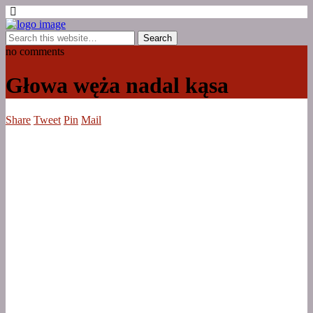
no comments
Głowa węża nadal kąsa
Share
Tweet
Pin
Mail