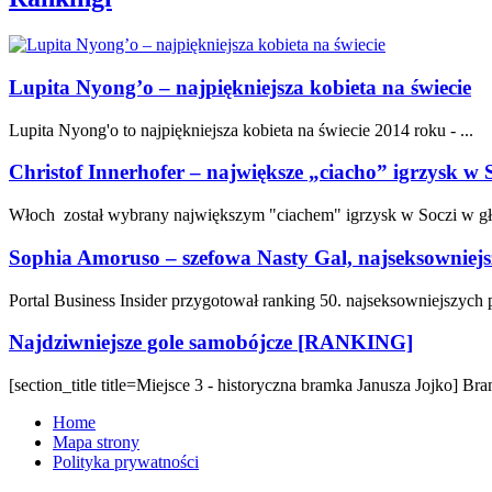
Lupita Nyong’o – najpiękniejsza kobieta na świecie
Lupita Nyong'o to najpiękniejsza kobieta na świecie 2014 roku - ...
Christof Innerhofer – największe „ciacho” igrzysk w 
Włoch został wybrany największym "ciachem" igrzysk w Soczi w gł
Sophia Amoruso – szefowa Nasty Gal, najseksowniejs
Portal Business Insider przygotował ranking 50. najseksowniejszych 
Najdziwniejsze gole samobójcze [RANKING]
[section_title title=Miejsce 3 - historyczna bramka Janusza Jojko] Bra
Home
Mapa strony
Polityka prywatności