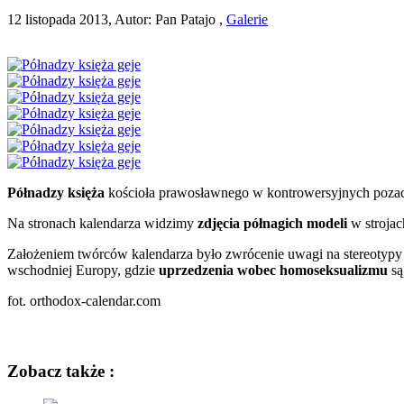
12 listopada 2013, Autor: Pan Patajo ,
Galerie
Półnadzy księża
kościoła prawosławnego w kontrowersyjnych pozac
Na stronach kalendarza widzimy
zdjęcia półnagich modeli
w strojac
Założeniem twórców kalendarza było zwrócenie uwagi na stereotyp
wschodniej Europy, gdzie
uprzedzenia wobec homoseksualizmu
są
fot. orthodox-ca­len­dar.com
Zobacz także :