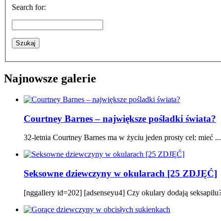
Search for:
Najnowsze galerie
Courtney Barnes – największe pośladki świata?
32-letnia Courtney Barnes ma w życiu jeden prosty cel: mieć ...
Seksowne dziewczyny w okularach [25 ZDJĘĆ]
[nggallery id=202] [adsenseyu4] Czy okulary dodają seksapilu? P