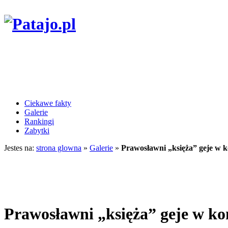
Ciekawe fakty
Galerie
Rankingi
Zabytki
Jestes na:
strona glowna
»
Galerie
»
Prawosławni „księża” geje w 
Prawosławni „księża” geje w k