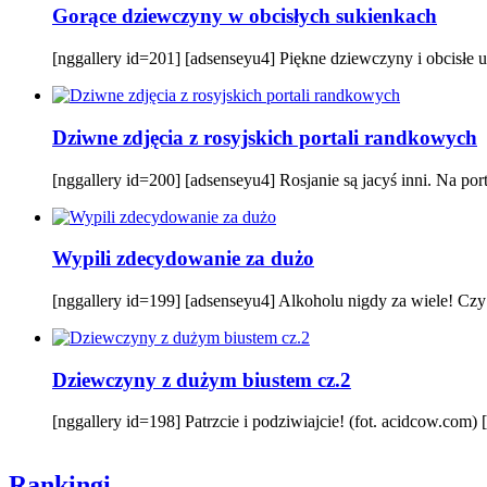
Gorące dziewczyny w obcisłych sukienkach
[nggallery id=201] [adsenseyu4] Piękne dziewczyny i obcisłe ub
Dziwne zdjęcia z rosyjskich portali randkowych
[nggallery id=200] [adsenseyu4] Rosjanie są jacyś inni. Na por
Wypili zdecydowanie za dużo
[nggallery id=199] [adsenseyu4] Alkoholu nigdy za wiele! Czy t
Dziewczyny z dużym biustem cz.2
[nggallery id=198] Patrzcie i podziwiajcie! (fot. acidcow.com)
Rankingi