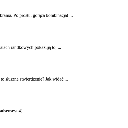
rania. Po prostu, gorąca kombinacja! ...
talach randkowych pokazują to, ...
o słuszne stwierdzenie? Jak widać ...
 [adsenseyu4]