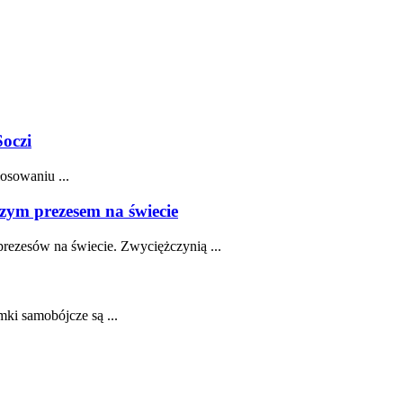
Soczi
osowaniu ...
zym prezesem na świecie
prezesów na świecie. Zwyciężczynią ...
mki samobójcze są ...