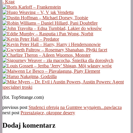
(fot. TopStrange.com)
previous post
Studenci oferują na Gumtree wynajem...pawlacza
next post
Przerażające, okropne desery
Dodaj komentarz