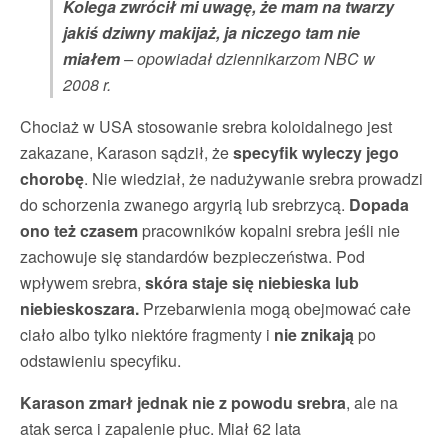
Kolega zwrócił mi uwagę, że mam na twarzy
jakiś dziwny makijaż, ja niczego tam nie
miałem
– opowiadał dziennikarzom NBC w
2008 r.
Chociaż w USA stosowanie srebra koloidalnego jest
zakazane, Karason sądził, że
specyfik wyleczy jego
chorobę
. Nie wiedział, że nadużywanie srebra prowadzi
do schorzenia zwanego argyrią lub srebrzycą.
Dopada
ono też czasem
pracowników kopalni srebra jeśli nie
zachowuje się standardów bezpieczeństwa. Pod
wpływem srebra,
skóra staje się niebieska lub
niebieskoszara.
Przebarwienia mogą obejmować całe
ciało albo tylko niektóre fragmenty i
nie znikają
po
odstawieniu specyfiku.
Karason zmarł jednak nie z powodu srebra
, ale na
atak serca i zapalenie płuc. Miał 62 lata