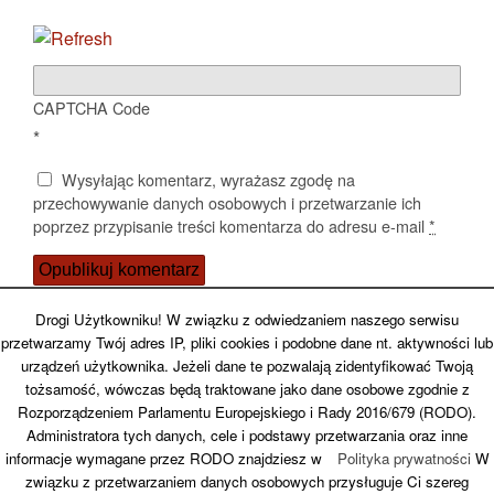
CAPTCHA Code
*
Wysyłając komentarz, wyrażasz zgodę na
przechowywanie danych osobowych i przetwarzanie ich
poprzez przypisanie treści komentarza do adresu e-mail
*
Potwierdź, że nie jesteś spamerem
Drogi Użytkowniku! W związku z odwiedzaniem naszego serwisu
przetwarzamy Twój adres IP, pliki cookies i podobne dane nt. aktywności lub
urządzeń użytkownika. Jeżeli dane te pozwalają zidentyfikować Twoją
tożsamość, wówczas będą traktowane jako dane osobowe zgodnie z
Rozporządzeniem Parlamentu Europejskiego i Rady 2016/679 (RODO).
Back to top
Administratora tych danych, cele i podstawy przetwarzania oraz inne
informacje wymagane przez RODO znajdziesz w
Polityka prywatności
W
związku z przetwarzaniem danych osobowych przysługuje Ci szereg
Mobile
Desktop