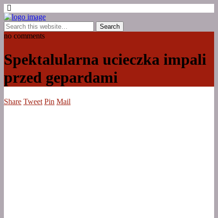
no comments
Spektalularna ucieczka impali
przed gepardami
Share
Tweet
Pin
Mail