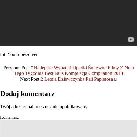
fot. YouTube/screen
Previous Post
Najlepsze Wypadki Upadki Śmieszne Filmy Z Netu
Tego Tygodnia Best Fails Kompilacja Compilation 2014
Next Post
2-Letnia Dziewczynka Pali Papierosa
Dodaj komentarz
Twój adres e-mail nie zostanie opublikowany.
Komentarz