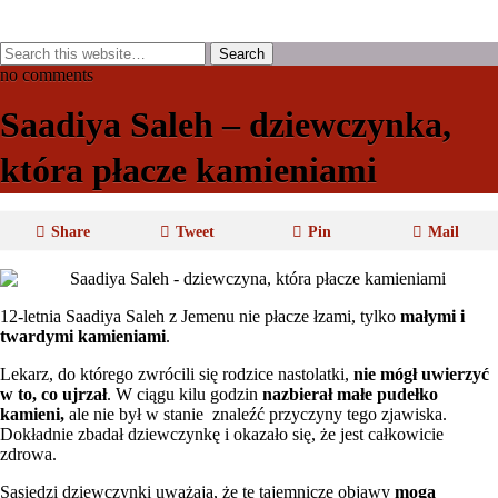
no comments
Saadiya Saleh – dziewczynka,
która płacze kamieniami
Share
Tweet
Pin
Mail
12-letnia Saadiya Saleh z Jemenu nie płacze łzami, tylko
małymi i
twardymi kamieniami
.
Lekarz, do którego zwrócili się rodzice nastolatki,
nie mógł uwierzyć
w to, co ujrzał
. W ciągu kilu godzin
nazbierał małe pudełko
kamieni,
ale nie był w stanie znaleźć przyczyny tego zjawiska.
Dokładnie zbadał dziewczynkę i okazało się, że jest całkowicie
zdrowa.
Sąsiedzi dziewczynki uważają, że te tajemnicze objawy
mogą