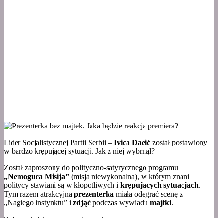
Lider Socjalistycznej Partii Serbii –
Ivica Daeić
został postawiony
w bardzo krępującej sytuacji. Jak z niej wybrnął?
Został zaproszony do polityczno-satyrycznego programu
„Nemoguca Misija”
(misja niewykonalna), w którym znani
politycy stawiani są w kłopotliwych i
krępujących sytuacjach
.
Tym razem atrakcyjna
prezenterka
miała odegrać scenę z
„Nagiego instynktu” i
zdjąć
podczas wywiadu
majtki
.