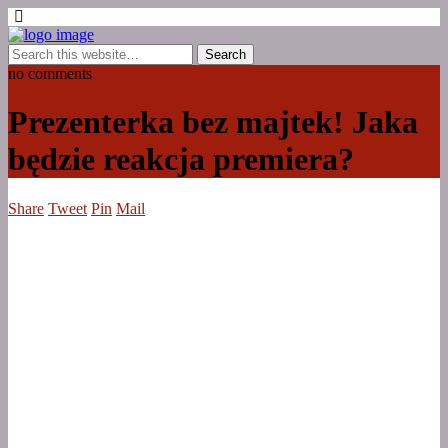
no comments
Prezenterka bez majtek! Jaka
będzie reakcja premiera?
Share
Tweet
Pin
Mail