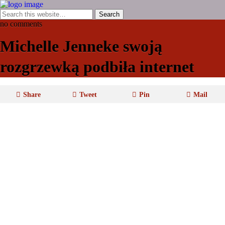
no comments
Michelle Jenneke swoją
rozgrzewką podbiła internet
Share
Tweet
Pin
Mail