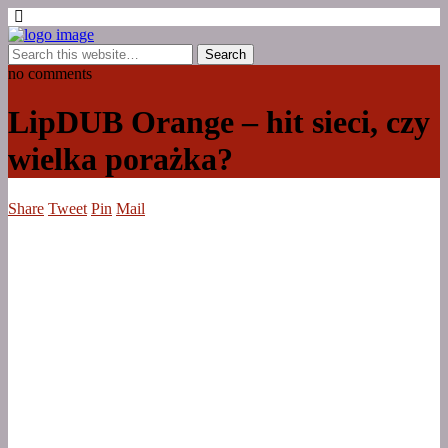
no comments
LipDUB Orange – hit sieci, czy
wielka porażka?
Share
Tweet
Pin
Mail