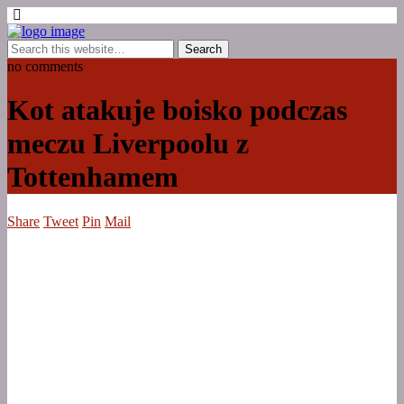
no comments
Kot atakuje boisko podczas
meczu Liverpoolu z
Tottenhamem
Share
Tweet
Pin
Mail