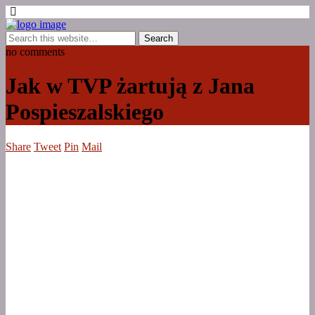
no comments
Jak w TVP żartują z Jana
Pospieszalskiego
Share
Tweet
Pin
Mail