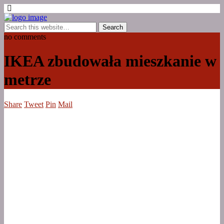
no comments
IKEA zbudowała mieszkanie w
metrze
Share
Tweet
Pin
Mail