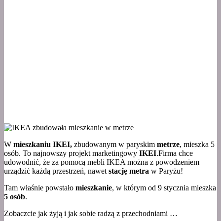
W
mieszkaniu IKEI,
zbudowanym w paryskim
metrze
, mieszka 5
osób. To najnowszy projekt marketingowy
IKEI
.Firma chce
udowodnić, że za pomocą mebli IKEA można z powodzeniem
urządzić każdą przestrzeń, nawet
stację metra
w Paryżu!
Tam właśnie powstało
mieszkanie
, w którym od 9 stycznia mieszka
5 osób
.
Zobaczcie jak żyją i jak sobie radzą z przechodniami …