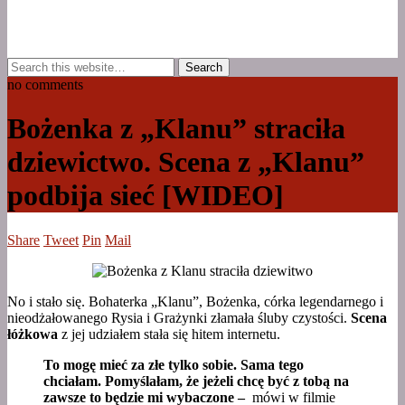
no comments
Bożenka z „Klanu” straciła
dziewictwo. Scena z „Klanu”
podbija sieć [WIDEO]
Share
Tweet
Pin
Mail
No i stało się. Bohaterka „Klanu”, Bożenka, córka legendarnego i
nieodżałowanego Rysia i Grażynki złamała śluby czystości.
Scena
łóżkowa
z jej udziałem stała się hitem internetu.
To mogę mieć za złe tylko sobie. Sama tego
chciałam. Pomyślałam, że jeżeli chcę być z tobą na
zawsze to będzie mi wybaczone –
mówi w filmie