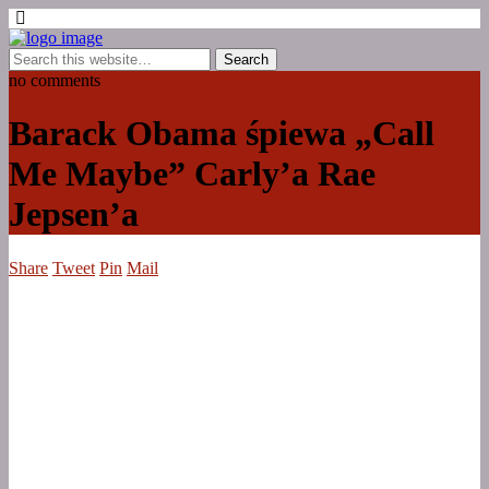
no comments
Barack Obama śpiewa „Call
Me Maybe” Carly’a Rae
Jepsen’a
Share
Tweet
Pin
Mail