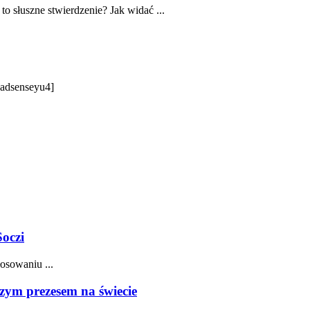
o słuszne stwierdzenie? Jak widać ...
 [adsenseyu4]
Soczi
osowaniu ...
zym prezesem na świecie