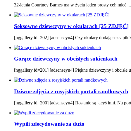
32-letnia Courtney Barnes ma w życiu jeden prosty cel: mieć ...
Seksowne dziewczyny w okularach [25 ZDJĘĆ]
[nggallery id=202] [adsenseyu4] Czy okulary dodają seksapilu? P
Gorące dziewczyny w obcisłych sukienkach
[nggallery id=201] [adsenseyu4] Piękne dziewczyny i obcisłe ub
Dziwne zdjęcia z rosyjskich portali randkowych
[nggallery id=200] [adsenseyu4] Rosjanie są jacyś inni. Na por
Wypili zdecydowanie za dużo