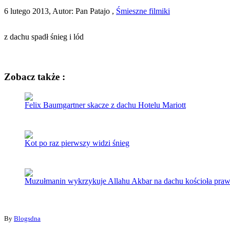
6 lutego 2013, Autor: Pan Patajo ,
Śmieszne filmiki
z dachu spadł śnieg i lód
Zobacz także :
Felix Baumgartner skacze z dachu Hotelu Mariott
Kot po raz pierwszy widzi śnieg
Muzułmanin wykrzykuje Allahu Akbar na dachu kościoła pra
By
Blogsdna