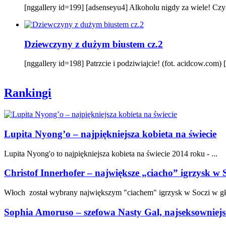
[nggallery id=199] [adsenseyu4] Alkoholu nigdy za wiele! Czy t
Dziewczyny z dużym biustem cz.2
[nggallery id=198] Patrzcie i podziwiajcie! (fot. acidcow.com)
Rankingi
Lupita Nyong’o – najpiękniejsza kobieta na świecie
Lupita Nyong'o to najpiękniejsza kobieta na świecie 2014 roku - ...
Christof Innerhofer – największe „ciacho” igrzysk w 
Włoch został wybrany największym "ciachem" igrzysk w Soczi w gł
Sophia Amoruso – szefowa Nasty Gal, najseksowniejs