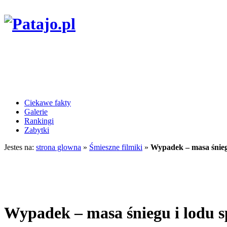
Ciekawe fakty
Galerie
Rankingi
Zabytki
Jestes na:
strona glowna
»
Śmieszne filmiki
»
Wypadek – masa śnieg
Wypadek – masa śniegu i lodu 