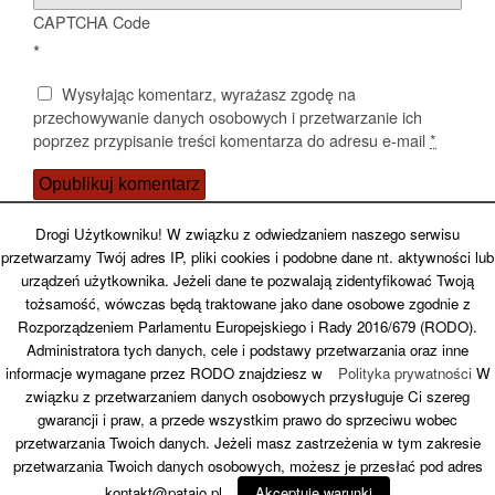
CAPTCHA Code
*
Wysyłając komentarz, wyrażasz zgodę na
przechowywanie danych osobowych i przetwarzanie ich
poprzez przypisanie treści komentarza do adresu e-mail
*
Potwierdź, że nie jesteś spamerem
Drogi Użytkowniku! W związku z odwiedzaniem naszego serwisu
przetwarzamy Twój adres IP, pliki cookies i podobne dane nt. aktywności lub
urządzeń użytkownika. Jeżeli dane te pozwalają zidentyfikować Twoją
tożsamość, wówczas będą traktowane jako dane osobowe zgodnie z
Rozporządzeniem Parlamentu Europejskiego i Rady 2016/679 (RODO).
Administratora tych danych, cele i podstawy przetwarzania oraz inne
informacje wymagane przez RODO znajdziesz w
Polityka prywatności
W
związku z przetwarzaniem danych osobowych przysługuje Ci szereg
gwarancji i praw, a przede wszystkim prawo do sprzeciwu wobec
Back to top
przetwarzania Twoich danych. Jeżeli masz zastrzeżenia w tym zakresie
przetwarzania Twoich danych osobowych, możesz je przesłać pod adres
Mobile
Desktop
kontakt@patajo.pl
Akceptuję warunki