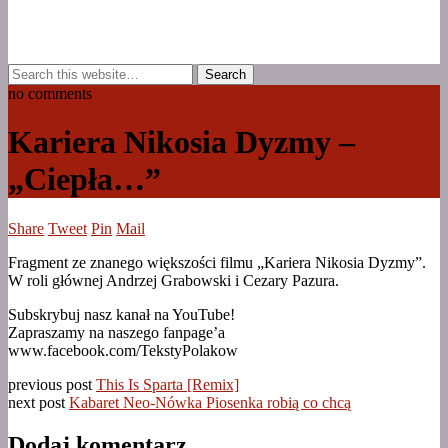
no comments
Kariera Nikosia Dyzmy –
„Ciepła…”
Share
Tweet
Pin
Mail
Fragment ze znanego większości filmu „Kariera Nikosia Dyzmy”.
W roli głównej Andrzej Grabowski i Cezary Pazura.
Subskrybuj nasz kanał
na YouTube!
Zapraszamy na naszego fanpage’a
www.facebook.com/TekstyPolakow
previous post
This Is Sparta [Remix]
next post
Kabaret Neo-Nówka Piosenka robią co chcą
Dodaj komentarz