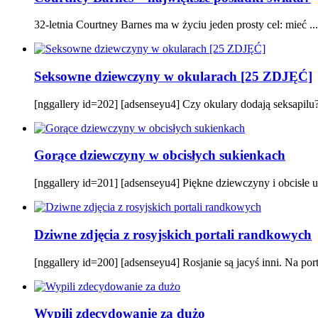
32-letnia Courtney Barnes ma w życiu jeden prosty cel: mieć ...
Seksowne dziewczyny w okularach [25 ZDJĘĆ]
[nggallery id=202] [adsenseyu4] Czy okulary dodają seksapilu? P
Gorące dziewczyny w obcisłych sukienkach
[nggallery id=201] [adsenseyu4] Piękne dziewczyny i obcisłe ub
Dziwne zdjęcia z rosyjskich portali randkowych
[nggallery id=200] [adsenseyu4] Rosjanie są jacyś inni. Na por
Wypili zdecydowanie za dużo