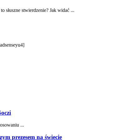
o słuszne stwierdzenie? Jak widać ...
 [adsenseyu4]
Soczi
osowaniu ...
zym prezesem na świecie