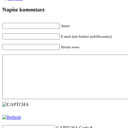
Napisz komentarz
Autor
E-mail (nie bedzie publikowany)
Strona www
CAPTCHA Code
*