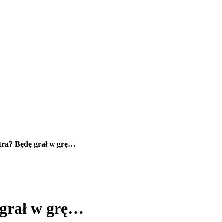
stra? Będę grał w grę…
 grał w grę…