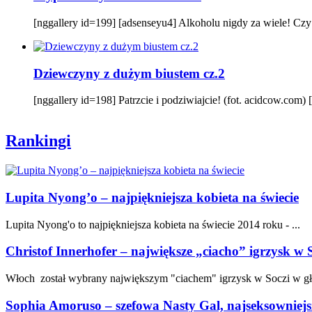
[nggallery id=199] [adsenseyu4] Alkoholu nigdy za wiele! Czy t
Dziewczyny z dużym biustem cz.2
[nggallery id=198] Patrzcie i podziwiajcie! (fot. acidcow.com)
Rankingi
Lupita Nyong’o – najpiękniejsza kobieta na świecie
Lupita Nyong'o to najpiękniejsza kobieta na świecie 2014 roku - ...
Christof Innerhofer – największe „ciacho” igrzysk w 
Włoch został wybrany największym "ciachem" igrzysk w Soczi w gł
Sophia Amoruso – szefowa Nasty Gal, najseksowniejs