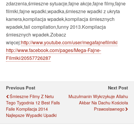
zdarzenia,śmieszne sytuacje,fajne akcje,fajne filmy,fajne
filmiki,fajne wpadki,wpadka,śmieszne wpadki z ukryta
kamera,kompilacja
wpadek,kompilacja śmiesznych
wpadek,fail compilation,funny 2013.Kompilacja
śmiesznych wpadek.Zobacz
więcej:
http://www.youtube.com/user/megafajnefilmiki
http://www.facebook.com/pages/Mega-Fajne-
Filmiki/20557726287
Previous Post
Next Post
Śmieszne Filmy Z Netu
Muzułmanin Wykrzykuje Allahu
Tego Tygodnia 12 Best Fails
Akbar Na Dachu Kościoła
Faile Kompilacja 2014
Prawosławnego
Najlepsze Wypadki Upadki