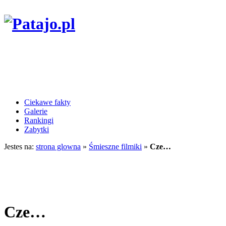
Ciekawe fakty
Galerie
Rankingi
Zabytki
Jestes na:
strona glowna
»
Śmieszne filmiki
»
Cze…
Cze…