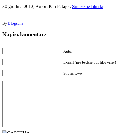
30 grudnia 2012, Autor: Pan Patajo ,
Śmieszne filmiki
By
Blogsdna
Napisz komentarz
Autor
E-mail (nie bedzie publikowany)
Strona www