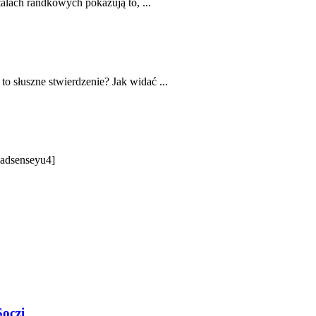
talach randkowych pokazują to, ...
o słuszne stwierdzenie? Jak widać ...
 [adsenseyu4]
Soczi