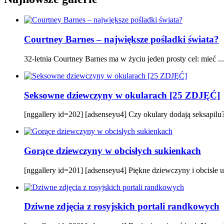
Courtney Barnes – największe pośladki świata?
32-letnia Courtney Barnes ma w życiu jeden prosty cel: mieć ...
Seksowne dziewczyny w okularach [25 ZDJĘĆ]
[nggallery id=202] [adsenseyu4] Czy okulary dodają seksapilu? P
Gorące dziewczyny w obcisłych sukienkach
[nggallery id=201] [adsenseyu4] Piękne dziewczyny i obcisłe ub
Dziwne zdjęcia z rosyjskich portali randkowych