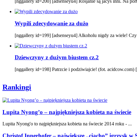
[nggallery id=200] [adsenseyu4] Rosjanie są jacyś inni. Na por
Wypili zdecydowanie za dużo
[nggallery id=199] [adsenseyu4] Alkoholu nigdy za wiele! Czy t
Dziewczyny z dużym biustem cz.2
[nggallery id=198] Patrzcie i podziwiajcie! (fot. acidcow.com)
Rankingi
Lupita Nyong’o – najpiękniejsza kobieta na świecie
Lupita Nyong'o to najpiękniejsza kobieta na świecie 2014 roku - ...
Christof Innerhofer – największe „ciacho” igrzysk w 