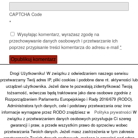
CAPTCHA Code
*
Wysyłając komentarz, wyrażasz zgodę na
przechowywanie danych osobowych i przetwarzanie ich
poprzez przypisanie treści komentarza do adresu e-mail
*
Potwierdź, że nie jesteś spamerem
Drogi Użytkowniku! W związku z odwiedzaniem naszego serwisu
przetwarzamy Twój adres IP, pliki cookies i podobne dane nt. aktywności lub
urządzeń użytkownika. Jeżeli dane te pozwalają zidentyfikować Twoją
tożsamość, wówczas będą traktowane jako dane osobowe zgodnie z
Rozporządzeniem Parlamentu Europejskiego i Rady 2016/679 (RODO).
Back to top
Administratora tych danych, cele i podstawy przetwarzania oraz inne
informacje wymagane przez RODO znajdziesz w
Polityka prywatności
W
związku z przetwarzaniem danych osobowych przysługuje Ci szereg
Mobile
Desktop
gwarancji i praw, a przede wszystkim prawo do sprzeciwu wobec
przetwarzania Twoich danych. Jeżeli masz zastrzeżenia w tym zakresie
przetwarzania Twoich danych osobowych, możesz je przesłać pod adres