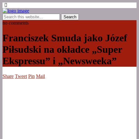
no comments
Franciszek Smuda jako Józef
Piłsudski na okładce „Super
Ekspressu” i „Newsweeka”
Share
Tweet
Pin
Mail