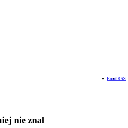
Email
RSS
ej nie znał