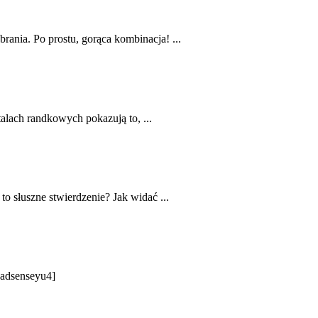
rania. Po prostu, gorąca kombinacja! ...
talach randkowych pokazują to, ...
o słuszne stwierdzenie? Jak widać ...
 [adsenseyu4]