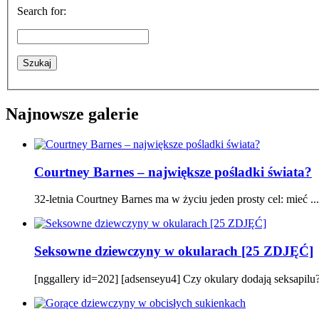
Search for:
Najnowsze galerie
Courtney Barnes – największe pośladki świata?
32-letnia Courtney Barnes ma w życiu jeden prosty cel: mieć ...
Seksowne dziewczyny w okularach [25 ZDJĘĆ]
[nggallery id=202] [adsenseyu4] Czy okulary dodają seksapilu? P