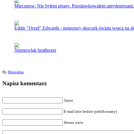
Miecugow: Nie byłem pijany. Przedawkowałem antydepresant.
Eddie "Orzeł" Edwards - najgorszy skoczek świata wraca na s
Niemowlak beatboxer
By
Blogsdna
Napisz komentarz
Autor
E-mail (nie bedzie publikowany)
Strona www