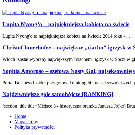
Lupita Nyong’o – najpiękniejsza kobieta na świecie
Lupita Nyong'o to najpiękniejsza kobieta na świecie 2014 roku - ...
Christof Innerhofer – największe „ciacho” igrzysk w 
Włoch został wybrany największym "ciachem" igrzysk w Soczi w gł
Sophia Amoruso – szefowa Nasty Gal, najseksowniejs
Portal Business Insider przygotował ranking 50. najseksowniejszych 
Najdziwniejsze gole samobójcze [RANKING]
[section_title title=Miejsce 3 - historyczna bramka Janusza Jojko] Bra
Home
Mapa strony
Polityka prywatności