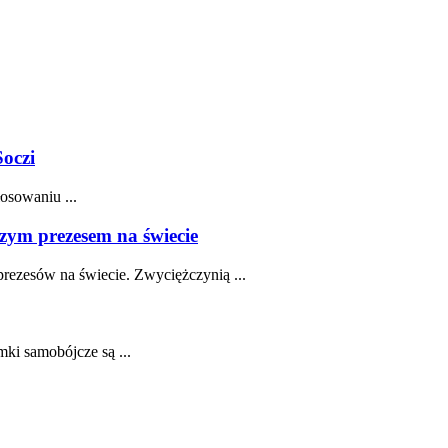
Soczi
osowaniu ...
zym prezesem na świecie
prezesów na świecie. Zwyciężczynią ...
mki samobójcze są ...