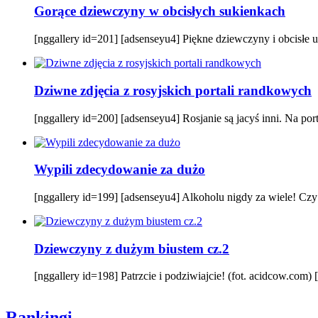
Gorące dziewczyny w obcisłych sukienkach
[nggallery id=201] [adsenseyu4] Piękne dziewczyny i obcisłe ub
Dziwne zdjęcia z rosyjskich portali randkowych
[nggallery id=200] [adsenseyu4] Rosjanie są jacyś inni. Na por
Wypili zdecydowanie za dużo
[nggallery id=199] [adsenseyu4] Alkoholu nigdy za wiele! Czy t
Dziewczyny z dużym biustem cz.2
[nggallery id=198] Patrzcie i podziwiajcie! (fot. acidcow.com)
Rankingi